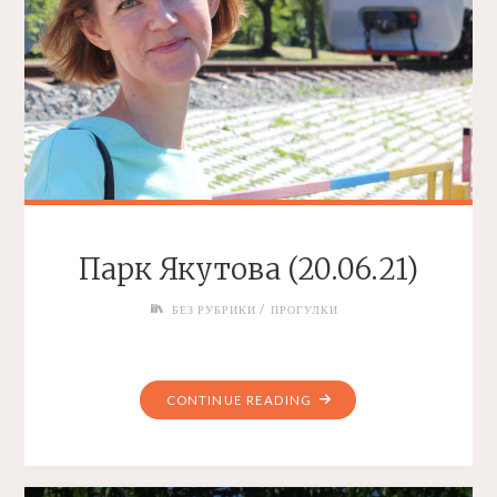
Парк Якутова (20.06.21)
/
БЕЗ РУБРИКИ
ПРОГУЛКИ
"ПАРК
CONTINUE READING
ЯКУТОВА
(20.06.21)"