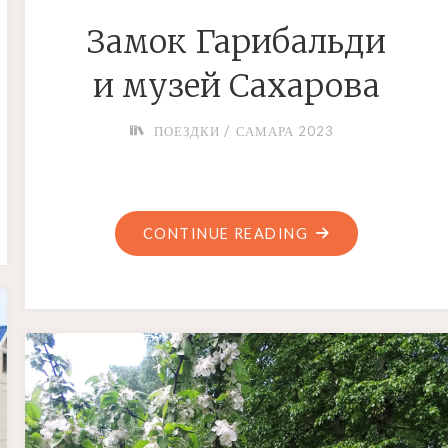
Замок Гарибальди
и музей Сахарова
/
ПОЕЗДКИ
САМАРА 2023
"ЗАМОК
CONTINUE READING
ГАРИБАЛЬДИ
И
МУЗЕЙ
САХАРОВА"