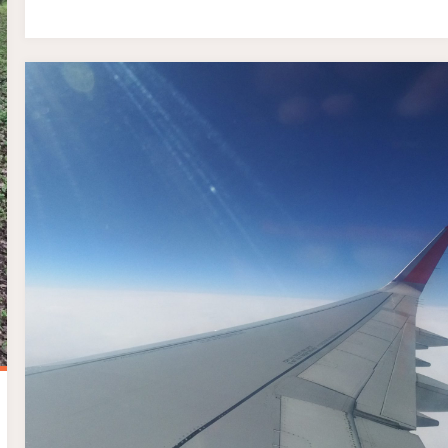
ДЕМУ
20
МАЯ
2022Г."