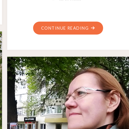
"ПАРК
CONTINUE READING
ЯКУТОВА
(1
—
2
ИЮНЯ
2022Г.)"